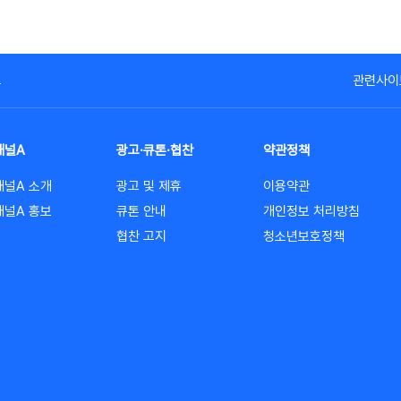
고
관련사이
채널A
광고·큐톤·협찬
약관정책
채널A 소개
광고 및 제휴
이용약관
채널A 홍보
큐톤 안내
개인정보 처리방침
협찬 고지
청소년보호정책