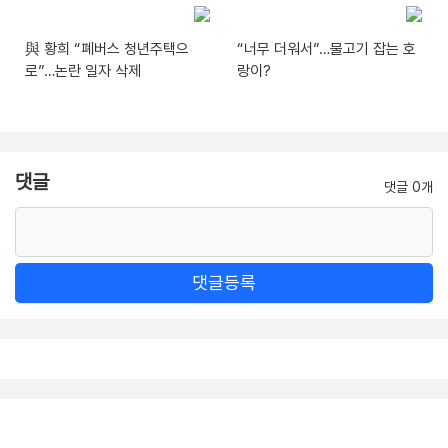
與 황희 “폐버스 청년주택으
“너무 더워서”…물고기 잡는 호
로”…논란 일자 삭제
랑이?
댓글
댓글 0개
댓글등록