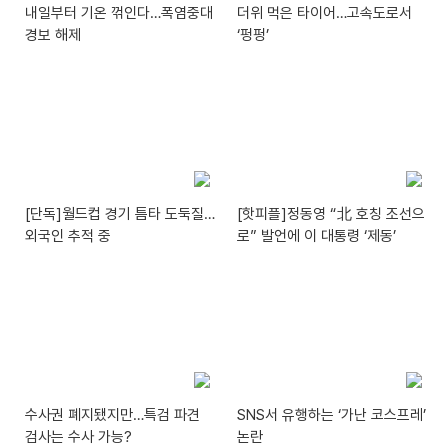
내일부터 기온 꺾인다…폭염중대
더위 먹은 타이어…고속도로서
경보 해제
‘펑펑’
[단독]월드컵 경기 틈타 도둑질…
[핫피플]정동영 “北 호칭 조선으
외국인 추적 중
로” 발언에 이 대통령 ‘제동’
수사권 폐지됐지만…특검 파견
SNS서 유행하는 ‘가난 코스프레’
검사는 수사 가능?
논란