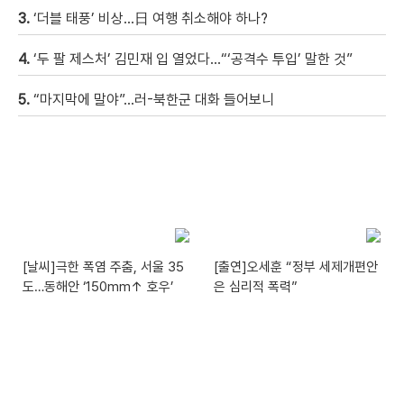
3.
‘더블 태풍’ 비상…日 여행 취소해야 하나?
4.
‘두 팔 제스처’ 김민재 입 열었다…“‘공격수 투입’ 말한 것”
5.
“마지막에 말야”…러-북한군 대화 들어보니
[날씨]극한 폭염 주춤, 서울 35
[출연]오세훈 “정부 세제개편안
도…동해안 ‘150mm↑ 호우’
은 심리적 폭력”