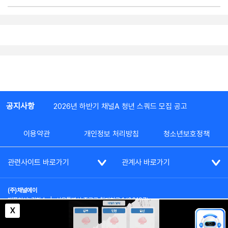
공지사항
2026년 하반기 채널A 청년 스쿼드 모집 공고
이용약관
개인정보 처리방침
청소년보호정책
관련사이트 바로가기
관계사 바로가기
(주)채널에이
대표이사: 김차수
|
서울특별시 종로구 청계천로 1 (03187)
부가통신사업신고: 022357호
|
사업자등록번호: 101-86-62787
X
대표전화: (02)2020-3114
|
시청자상담실: (02)2020-3100