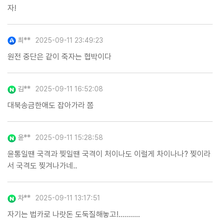
자!
최**
2025-09-11 23:49:23
원전 중단은 같이 죽자는 협박이다
김**
2025-09-11 16:52:08
대북송금한애도 잡아가라 쫌
윤**
2025-09-11 15:28:58
윤통일땐 국격과 찢일땐 국격이 처이나도 이럴게 차이나나? 찢이라
서 국격도 찢겨나가네..
차**
2025-09-11 13:17:51
자기는 법카로 나랏돈 도둑질해놓고!...........