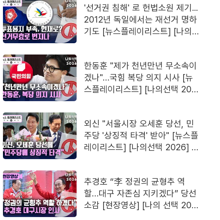
'선거권 침해' 로 헌법소원 제기...
2012년 독일에서는 재선거 명하
기도 [뉴스플레이리스트] [나의
선택 2026] / 채널A
한동훈 "제가 천년만년 무소속이
겠나"…국힘 복당 의지 시사 [뉴
스플레이리스트] [나의선택 202
6] / 채널A
외신 "서울시장 오세훈 당선, 민
주당 '상징적 타격' 받아" [뉴스플
레이리스트] [나의선택 2026] /
채널A
추경호 “李 정권의 균형추 역
할…대구 자존심 지키겠다” 당선
소감 [현장영상] [나의 선택 202
6] / 채널A