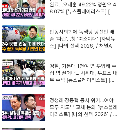
완료…오세훈 49.22% 정원오 4
8.07% [뉴스플레이리스트] [나
의 선택 2026] / 채널A
안동시의회에 녹색당 당선인 배
출 '파란'…첫 '여소야대' [자막뉴
스] [나의 선택 2026] / 채널A
경찰, 기동대 1천여 명 투입해 수
십 명 끌어내... 시위대, 투표소 내
부 수색 [뉴스플레이리스트] [나
의 선택 2026] / 채널A
정청래·장동혁 동시 위기…여야
모두 지도부 교체 논의 [뉴스플레
이리스트] [나의 선택 2026] / 채
널A