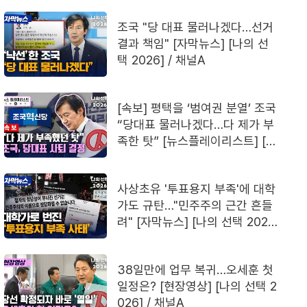
조국 "당 대표 물러나겠다…선거
결과 책임" [자막뉴스] [나의 선
택 2026] / 채널A
[속보] 평택을 ‘범여권 분열’ 조국
“당대표 물러나겠다…다 제가 부
족한 탓” [뉴스플레이리스트] [나
의 선택 2026] / 채널A
사상초유 '투표용지 부족'에 대학
가도 규탄…"민주주의 근간 흔들
려" [자막뉴스] [나의 선택 202
6] / 채널A
38일만에 업무 복귀…오세훈 첫
일정은? [현장영상] [나의 선택 2
026] / 채널A