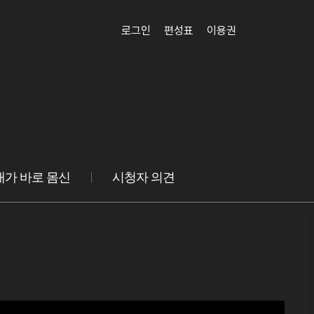
로그인
편성표
이용권
내가 바로 몸신
시청자 의견