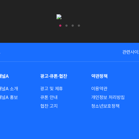
고
관련사이
채널A
광고·큐톤·협찬
약관정책
채널A 소개
광고 및 제휴
이용약관
채널A 홍보
큐톤 안내
개인정보 처리방침
협찬 고지
청소년보호정책