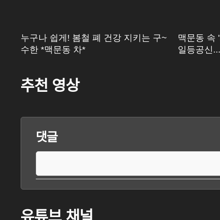
원
누구나 쉽게! 봄철 폐 건강 지키는 구~
맥문동 속 
수한 *맥문동 차*
일등공신...
추천 영상
댓글
유튜브 채널