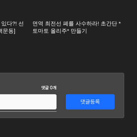
있다?! 선
면역 최전선 폐를 사수하라! 초간단 *
막
맥문동]
토마토 올리주* 만들기
위
댓글 0개
댓글등록