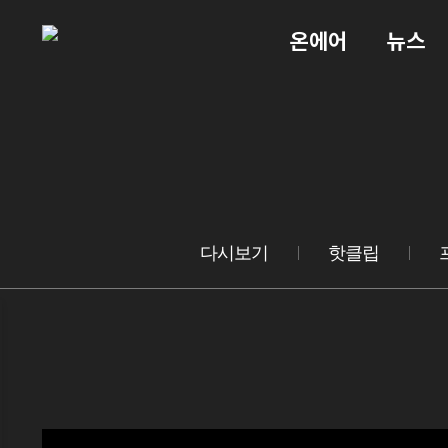
온에어
뉴스
다시보기
핫클립