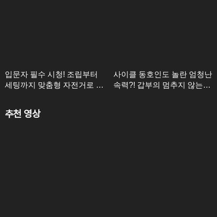
입문자 필수 시청! 조립부터
사이클 동호인도 놀란 엄청난
세팅까지 맞춤형 자전거로 연
속력?! 갑부의 멈추지 않는
매출 37억 달성
라이딩(•'ٮ'•)৴
추천 영상