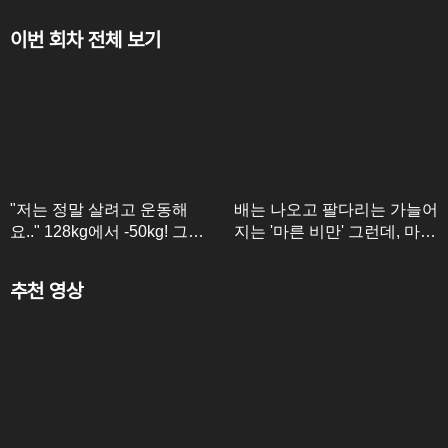
이번 회차 전체 보기
"저는 정말 살려고 운동해
배는 나오고 팔다리는 가늘어
요.." 128kg에서 -50kg! 그녀
지는 '마른 비만' 그런데, 마른
의 ♨비만 탈출♨ 비법은 '이
비만이 건강에 더 위험하다
것'이다?!
고?!♨♨
추천 영상