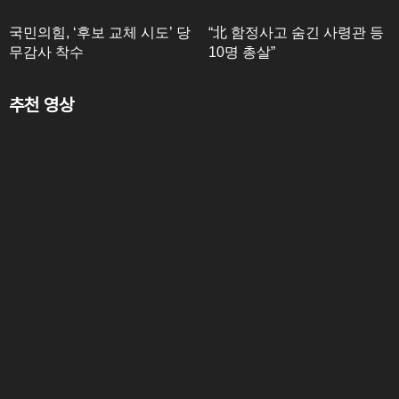
국민의힘, ‘후보 교체 시도’ 당
“北 함정사고 숨긴 사령관 등
무감사 착수
10명 총살”
추천 영상