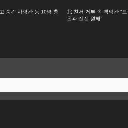
고 숨긴 사령관 등 10명 총
北 친서 거부 속 백악관 “트
은과 진전 원해”