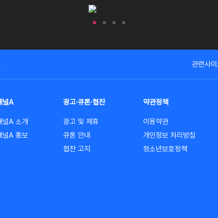
고
관련사이
채널A
광고·큐톤·협찬
약관정책
채널A 소개
광고 및 제휴
이용약관
채널A 홍보
큐톤 안내
개인정보 처리방침
협찬 고지
청소년보호정책