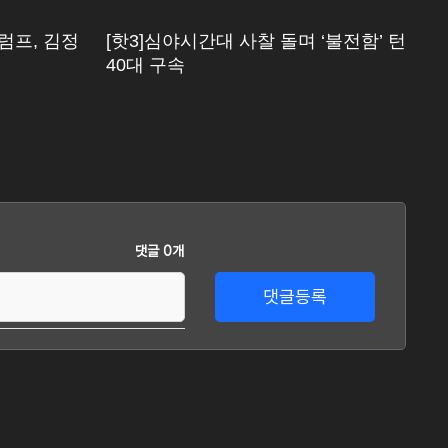
럼프, 김정
[핫3]심야시간대 사찰 돌며 ‘불전함’ 턴
[
40대 구속
1
댓글 0개
댓글등록