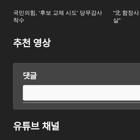
국민의힘, ‘후보 교체 시도’ 당무감사
“北 함정사
착수
살”
추천 영상
댓글
유튜브 채널