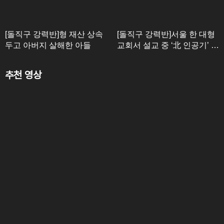
[돌직구 강력반]형 재산 상속
[돌직구 강력반]서울 한 대형
두고 아버지 살해한 아들
교회서 설교 중 ‘北 인공기’ 등
장
추천 영상