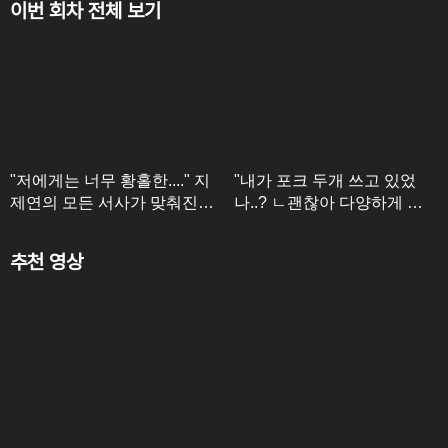
이번 회차 전체 보기
"저에게는 너무 황홀한...." 지
"내가 포크 두개 쓰고 있었
제연의 모든 서사가 맞춰진
나..? ㄴ괜찮아 다양하게 써^
놀이공원 데이트
^" 지원 한정 웃수저인 우재
ㅋㅋ
추천 영상