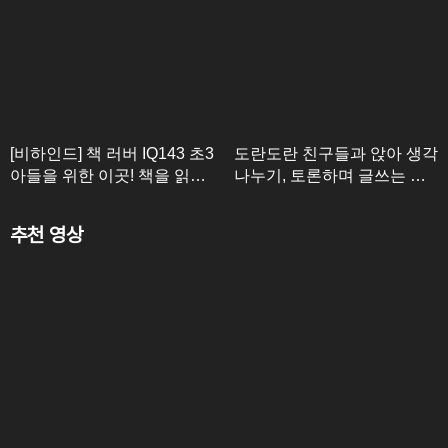
[비하인드] 책 러버 IQ143 초3
도란도란 친구들과 앉아 생각
아들을 위한 이곳! 책을 읽고
나누기, 토론하며 글쓰는 초
생각을 나누며 토론에 적극적
등 국어?
으로 참여하는 독서 토론 체
추천 영상
험 수업★