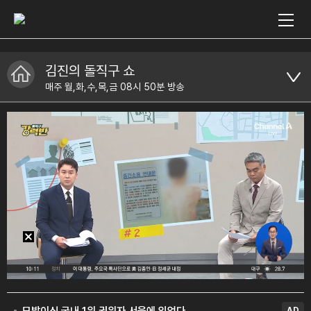
김진의 돌직구 쇼
매주 월,화,수,목,금 08시 50분 방송