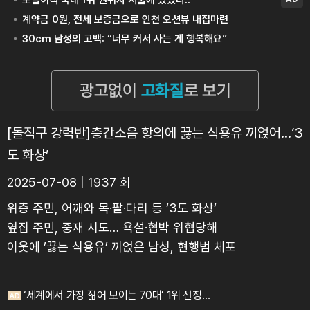
[돌직구 강력반]층간소음 항의에 끓는 식용유 끼얹어…‘3
도 화상’
2025-07-08 | 1937 회
위층 주민, 어깨와 목·팔·다리 등 ’3도 화상’
옆집 주민, 중재 시도… 욕설·협박 위협당해
이웃에 ’끓는 식용유’ 끼얹은 남성, 현행범 체포