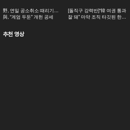
野, 연일 공소취소 때리기…
[돌직구 강력반]“韓 여권 통과
與, “계엄 두둔” 개헌 공세
잘 돼” 마약 조직 타깃된 한국
인들
추천 영상