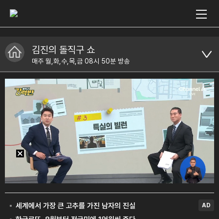
김진의 돌직구 쇼
매주 월,화,수,목,금 08시 50분 방송