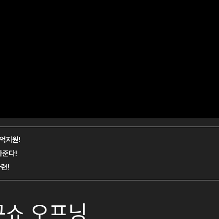
구쇼 오프닝