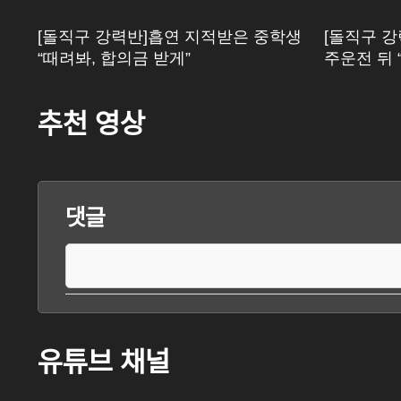
[돌직구 강력반]흡연 지적받은 중학생
[돌직구 강
“때려봐, 합의금 받게”
주운전 뒤 
추천 영상
댓글
유튜브 채널