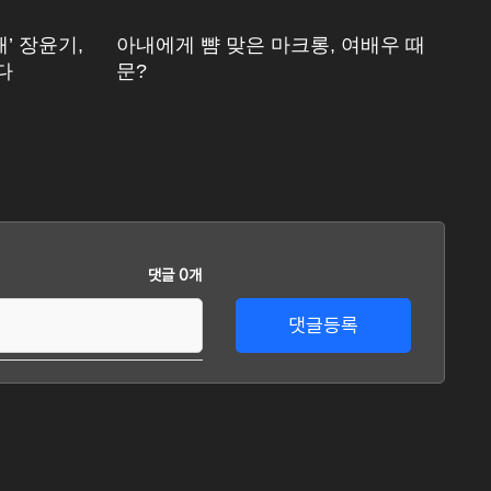
’ 장윤기,
아내에게 뺨 맞은 마크롱, 여배우 때
[
다
문?
고
댓글 0개
댓글등록