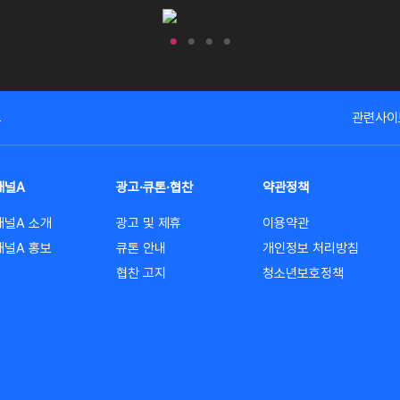
고
관련사이
채널A
광고·큐톤·협찬
약관정책
채널A 소개
광고 및 제휴
이용약관
채널A 홍보
큐톤 안내
개인정보 처리방침
협찬 고지
청소년보호정책