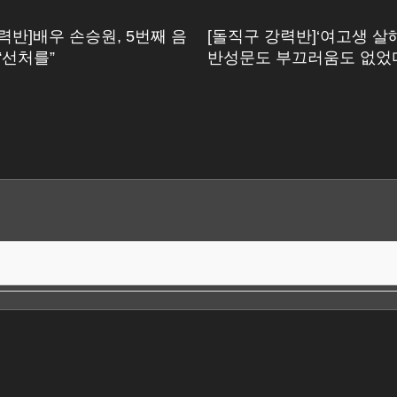
력반]배우 손승원, 5번째 음
[돌직구 강력반]‘여고생 살해
“선처를”
반성문도 부끄러움도 없었