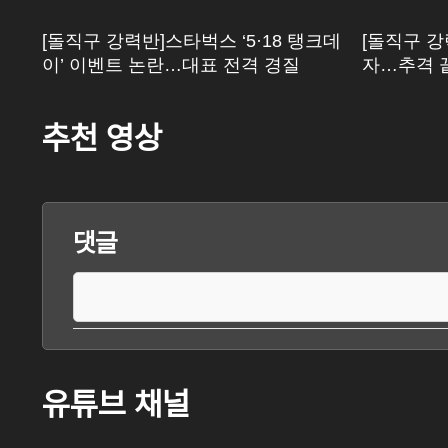
[돌직구 강력반]스타벅스 ‘5·18 탱크데
[돌직구 
이’ 이벤트 논란…대표 전격 경질
자…추격 
추천 영상
댓글
유튜브 채널