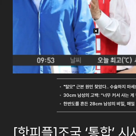
[핫피플]조국 ‘통합’ 