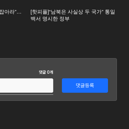
 잡아라”…
[핫피플]“남북은 사실상 두 국가” 통일
[
백서 명시한 정부
“
댓글 0개
댓글등록