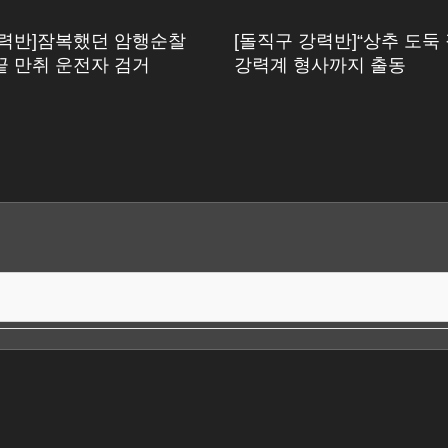
강력반]잠복했던 암행순찰
[돌직구 강력반]“상추 도둑
끝 만취 운전자 검거
강력계 형사까지 출동