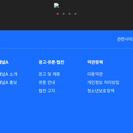
고
관련사이
채널A
광고·큐톤·협찬
약관정책
채널A 소개
광고 및 제휴
이용약관
채널A 홍보
큐톤 안내
개인정보 처리방침
협찬 고지
청소년보호정책