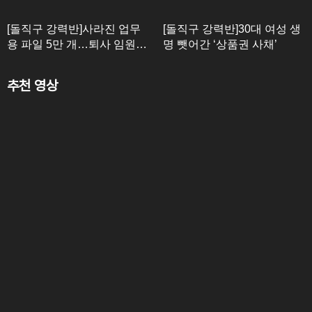
[돌직구 강력반]사라진 업무
[돌직구 강력반]30대 여성 생
용 파일 5만 개…퇴사 임원의
명 뺏어간 ‘상품권 사채’
뒤끝?
추천 영상