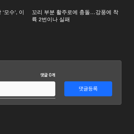
‘모수’, 이
꼬리 부분 활주로에 충돌…강풍에 착
[
륙 2번이나 실패
에
댓글 0개
댓글등록