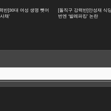
력반]30대 여성 생명 뺏어
[돌직구 강력반]안성재 식당 
 사채’
번엔 ‘발레파킹’ 논란