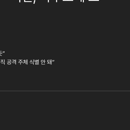
듯”
직 공격 주체 식별 안 돼”
”