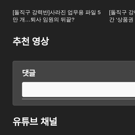
[돌직구 강력반]사라진 업무용 파일 5
[돌직구 강
만 개…퇴사 임원의 뒤끝?
간 ‘상품권
추천 영상
댓글
유튜브 채널