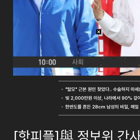
[핫피플]與 정보위 간사