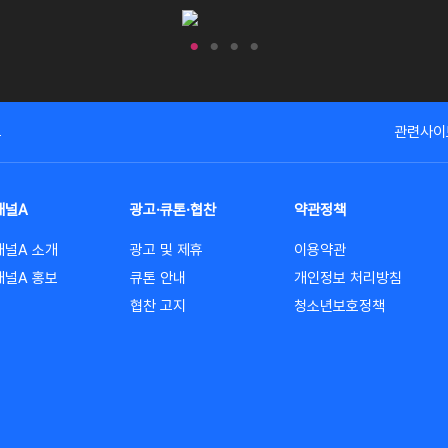
고
관련사이
채널A
광고·큐톤·협찬
약관정책
채널A 소개
광고 및 제휴
이용약관
채널A 홍보
큐톤 안내
개인정보 처리방침
협찬 고지
청소년보호정책