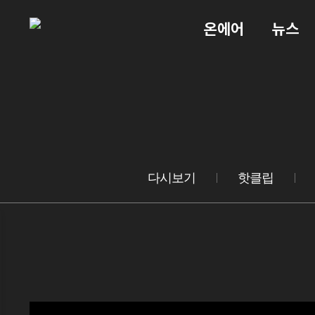
온에어
뉴스
다시보기
핫클립