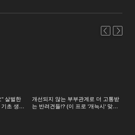
" 살벌한
개선되지 않는 부부관계로 더 고통받
"
 기초 생활
는 반려견들!? (이 프로 '개늑시' 맞아
취
요..?ㅠ)
는