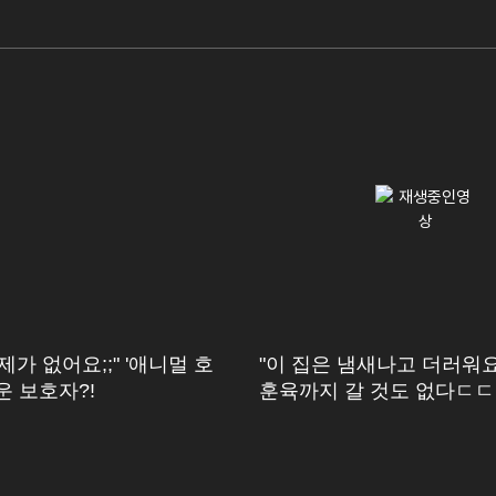
제가 없어요;;" '애니멀 호
"이 집은 냄새나고 더러워요
운 보호자?!
훈육까지 갈 것도 없다ㄷㄷ
상식 알려주는 강 훈련사