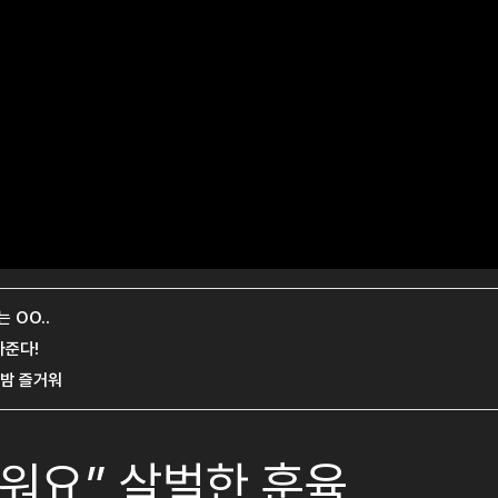
러워요” 살벌한 훈육