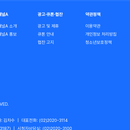
채널A
광고·큐톤·협찬
약관정책
채널A 소개
광고 및 제휴
이용약관
채널A 홍보
큐톤 안내
개인정보 처리방침
협찬 고지
청소년보호정책
VED.
: 김차수
|
대표전화: (02)2020-3114
3187)
|
시청자상담실: (02)2020-3100