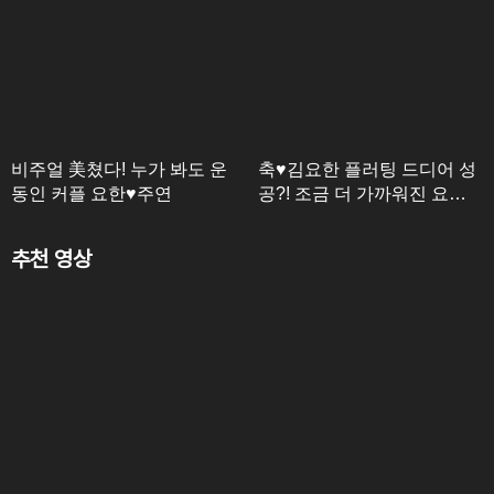
비주얼 美쳤다! 누가 봐도 운
축♥김요한 플러팅 드디어 성
동인 커플 요한♥주연
공?! 조금 더 가까워진 요한
과 주연!
추천 영상