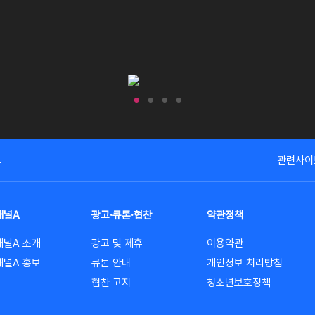
고
관련사이
채널A
광고·큐톤·협찬
약관정책
채널A 소개
광고 및 제휴
이용약관
채널A 홍보
큐톤 안내
개인정보 처리방침
협찬 고지
청소년보호정책