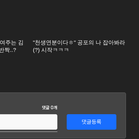
여주는 김
"천생연분이다ㅎ" 공포의 나 잡아봐라
주
짝..?
(?) 시작ㅋㅋㅋ
배
댓글 0개
댓글등록