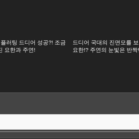
플러팅 드디어 성공?! 조금
드디어 국대의 진면모를 보
 요한과 주연!
요한!? 주연의 눈빛은 반짝반