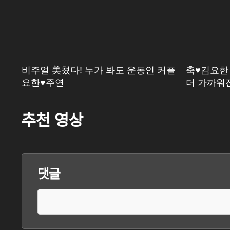
 처
비주얼 美쳤다! 누가 봐도 운동인 커플
축♥김요한 
DA
요한♥주연
더 가까워진
추천 영상
댓글