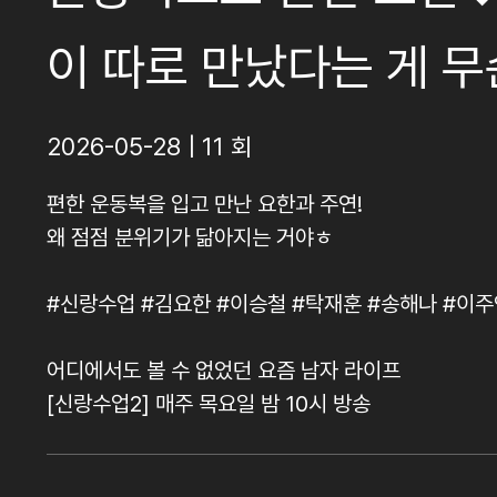
이 따로 만났다는 게 무
2026-05-28 | 11 회
편한 운동복을 입고 만난 요한과 주연!
왜 점점 분위기가 닮아지는 거야ㅎ
#신랑수업 #김요한 #이승철 #탁재훈 #송해나 #이주
어디에서도 볼 수 없었던 요즘 남자 라이프
[신랑수업2] 매주 목요일 밤 10시 방송