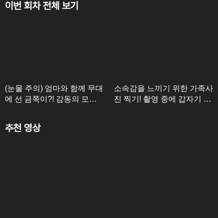
이번 회차 전체 보기
(눈물 주의) 엄마와 함께 무대
소속감을 느끼기 위한 가족사
에 선 금쪽이?! 감동의 모녀
진 찍기! 촬영 중에 갑자기 눈
세레나데 ㅠㅠ
물 흘린 금쪽이?!
추천 영상