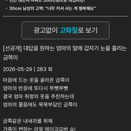
[선공개] 대답을 원하는 엄마의 말에 갑자기 눈물 흘리는
금쪽이
2026-05-29 | 283 회
마음에 드는 옷을 골라온 금쪽이
엄마의 반응에 또다시 쭈뼛쭈뼛
결국 엄마 취향의 옷을 추천하는데
엄마의 물음에도 묵묵부답인 금쪽이
금쪽같은 내새끼를 위해
가족이 변하는 리얼 메이크오버 쇼!