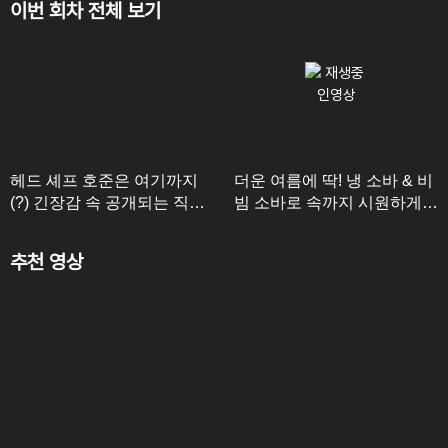
이번 회차 전체 보기
헤드 셰프 호준은 여기까지
더운 여름에 딱! 냉 소바 & 비
(?) 긴장감 속 공개되는 직원
빔 소바로 속까지 시원하게!
들의 심사 평! 과연 호준의 운
식사 시작한 셰프들
명은?
추천 영상