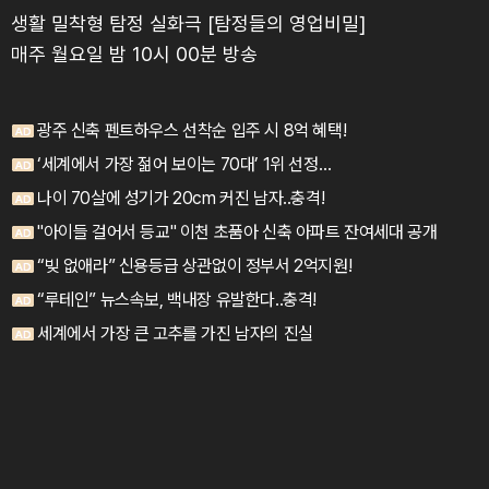
생활 밀착형 탐정 실화극 [탐정들의 영업비밀]
매주 월요일 밤 10시 00분 방송