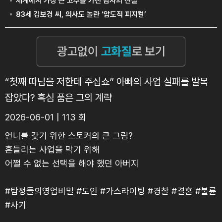
“첫째 따님을 저한테 주십쇼” 아빠의 사업 실패를 발목
잡았다? 흑심 품은 그의 계략
2026-06-01 | 113 회
언니를 갖기 위한 스토커의 큰 그림?
흔들리는 사업을 막기 위해
어쩔 수 없는 선택을 해야 했던 아버지
#탐정들의영업비밀 #도인 #가스라이팅 #경찰 #결혼 #불륜
#사기