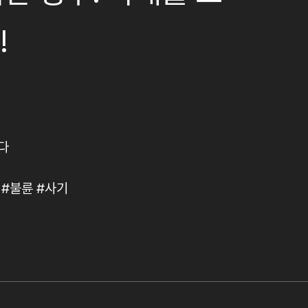
!
다
 #불륜 #사기