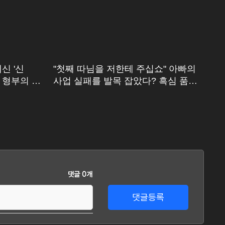
신 '신
"첫째 따님을 저한테 주십쇼" 아빠의
신
스 형부의 미
사업 실패를 발목 잡았다? 흑심 품은
신
그의 계략
댓글 0개
댓글등록