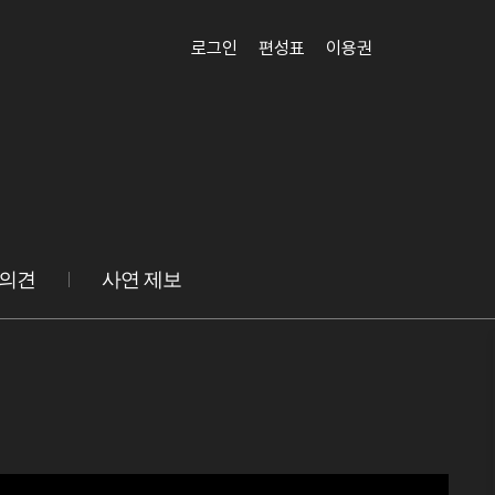
로그인
편성표
이용권
 의견
사연 제보