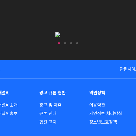
고
관련사이
채널A
광고·큐톤·협찬
약관정책
채널A 소개
광고 및 제휴
이용약관
채널A 홍보
큐톤 안내
개인정보 처리방침
협찬 고지
청소년보호정책