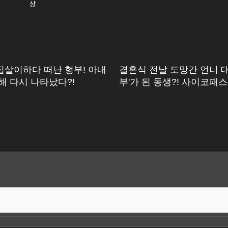
집살이하다 떠난 형부! 아내
결혼식 전날 도망간 언니 대
해 다시 나타났다?!
부'가 된 동생?! 사이코패
친 짓