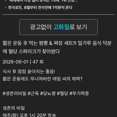
짧은 운동 후 먹는 짬뽕 & 짜장 세트?! 밀가루 음식 덕분
에 혈당 스파이크가 찾아왔다
2026-06-01 | 47 회
식사 후 점점 쏟아지는 졸음!
짧은 운동에도 무너져버린 애림 씨의 체력?
#생존의비밀 #근육 #당뇨병 #혈당 #무기력증
생존의 비밀
매주(화) 오후 1시 20분 방송