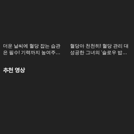
더운 날씨에 혈당 잡는 습관
혈당아 천천히! 혈당 관리 대
은 필수! 기력까지 높여주는
성공한 그녀의 '슬로우 밥상'!
흑염소 진액!
핵심은 흑마늘에 있다?
추천 영상