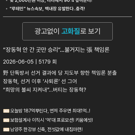
“장동혁 안 간 곳만 승리”…불거지는 張 책임론
2026-06-05 | 5179 회
野 단톡방서 선거 결과에 당 지도부 향한 책임론 분출
장동혁, 선거 이후 ’사퇴론’ 선 그어
“희망의 불씨 지켜내”…버티는 장동혁?