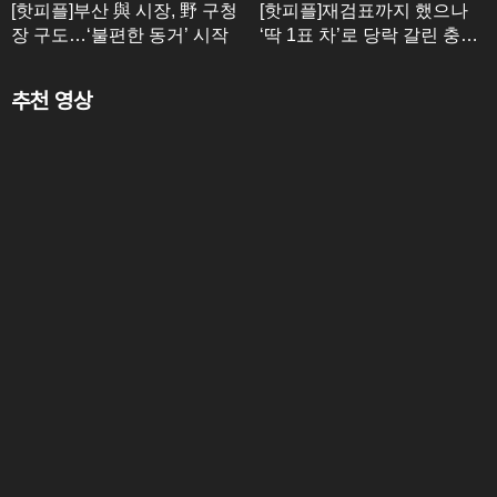
[핫피플]부산 與 시장, 野 구청
[핫피플]재검표까지 했으나
장 구도…‘불편한 동거’ 시작
‘딱 1표 차’로 당락 갈린 충남
도의원
추천 영상