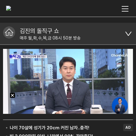
김진의 돌직구 쇼
매주 월,화,수,목,금 08시 50분 방송