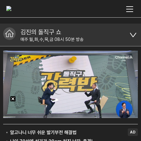
김진의 돌직구 쇼
매주 월,화,수,목,금 08시 50분 방송