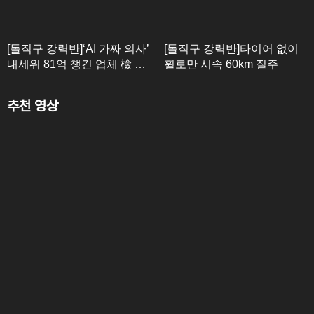
[돌직구 강력반]‘AI 가짜 의사’
[돌직구 강력반]타이어 없이
내세워 81억 챙긴 업체 檢 송
휠로만 시속 60km 질주
치
추천 영상