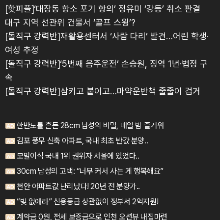
[핫피플]‘대장동 항소 포기 항의’ 정유미 ‘강등’ 취소 판결
대구 지역 선관위 건물서 ‘골프 스윙’?
[돌직구 강력반]재활용센터서 ‘사람 다리’ 발견…어린 학생·
여성 추정
[돌직구 강력반]‘5번째 음주운전’ 손승원, 징역 1년·법정 구
속
[돌직구 강력반]삼키고 붙이고…마약운반책 줄줄이 검거