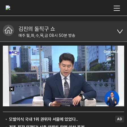
김진의 돌직구 쇼
매주 월,화,수,목,금 08시 50분 방송