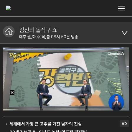
김진의 돌직구 쇼
매주 월,화,수,목,금 08시 50분 방송