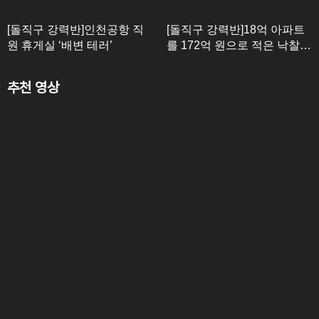
[돌직구 강력반]인천공항 직
[돌직구 강력반]18억 아파트
원 휴게실 ‘배변 테러’
를 172억 원으로 적은 낙찰
자?
추천 영상