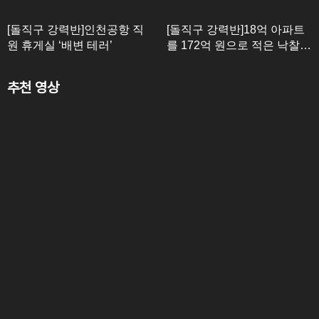
[돌직구 강력반]인천공항 직
[돌직구 강력반]18억 아파트
원 휴게실 ‘배변 테러’
를 172억 원으로 적은 낙찰
자?
추천 영상