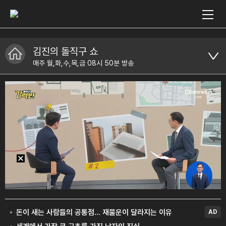
김진의 돌직구 쇼
매주 월,화,수,목,금 08시 50분 방송