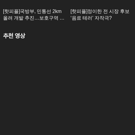
[핫피플]국방부, 민통선 2km
[핫피플]정이한 전 시장 후보
올려 개발 추진…보호구역 해
‘음료 테러’ 자작극?
제
추천 영상