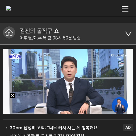
김진의 돌직구 쇼
매주 월,화,수,목,금 08시 50분 방송