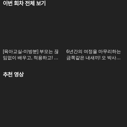
이번 회차 전체 보기
[육아교실-미방분] 부모는 끊
6년간의 여정을 마무리하는
임없이 배우고, 적용하고! 아
금쪽같은 내새끼! 오 박사가
이를 위한 부모의 피나는 노
전하고픈 마지막 한 마디
력
추천 영상