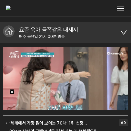
요즘 육아 금쪽같은 내새끼
매주 금요일 21시 00분 방송