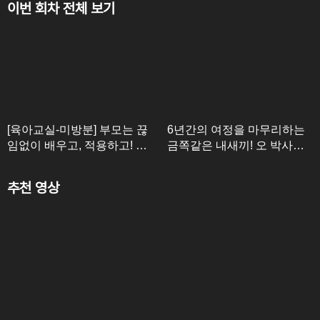
이번 회차 전체 보기
[육아교실-미방분] 부모는 끊
6년간의 여정을 마무리하는
임없이 배우고, 적용하고! 아
금쪽같은 내새끼! 오 박사가
이를 위한 부모의 피나는 노
전하고픈 마지막 한 마디
력
추천 영상