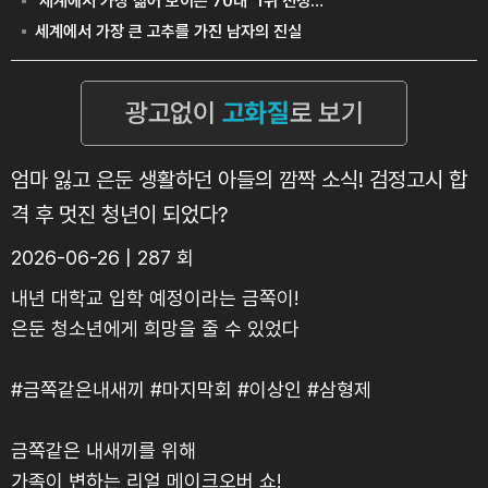
엄마 잃고 은둔 생활하던 아들의 깜짝 소식! 검정고시 합
격 후 멋진 청년이 되었다?
2026-06-26 | 287 회
내년 대학교 입학 예정이라는 금쪽이!
은둔 청소년에게 희망을 줄 수 있었다
#금쪽같은내새끼 #마지막회 #이상인 #삼형제
금쪽같은 내새끼를 위해
가족이 변하는 리얼 메이크오버 쇼!