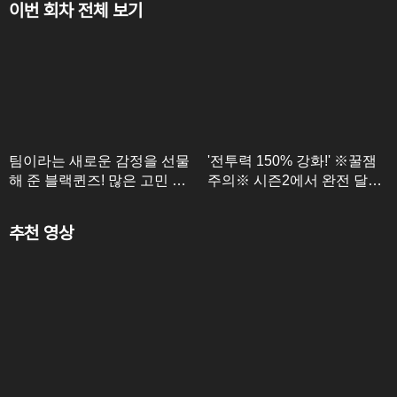
이번 회차 전체 보기
팀이라는 새로운 감정을 선물
'전투력 150% 강화!' ※꿀잼
해 준 블랙퀸즈! 많은 고민 끝
주의※ 시즌2에서 완전 달라
에 이별을 하게 된 김보름X박
진 블랙퀸즈?! 야구여왕 시즌
보람
2 살짝 엿보기
추천 영상