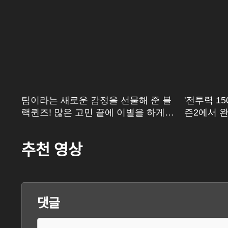
겠
팀이라는 새로운 감정을 선물해 준 블
'전투력 1
블
랙퀸즈! 많은 고민 끝에 이별을 하게
즌2에서 완
된 김보름X박보람
여왕 시즌
추천 영상
댓글