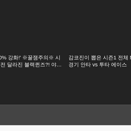
50% 강화!' ※꿀잼주의※ 시
감코진이 뽑은 시즌1 전체 
전 달라진 블랙퀸즈?! 야구
경기 안타 vs 투타 에이스
2 살짝 엿보기