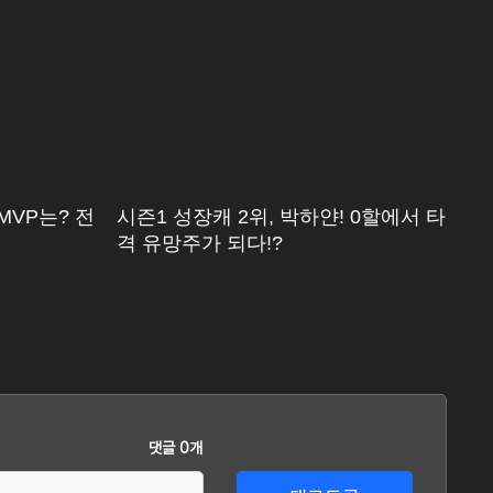
MVP는? 전
시즌1 성장캐 2위, 박하얀! 0할에서 타
"
격 유망주가 되다!?
M
댓글 0개