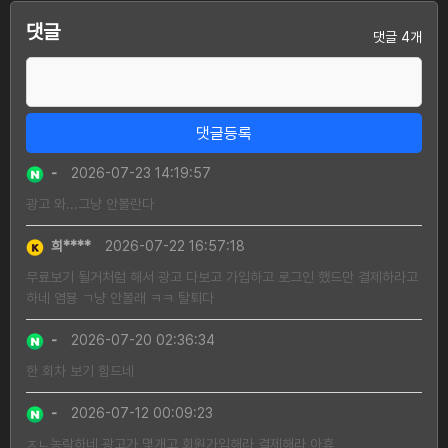
댓글
댓글 4개
댓글등록
-
2026-07-23 14:19:57
광고 와...그냥 안볼란다
희****
2026-07-22 16:57:18
무료보기 될거처럼 해서 광고 다보고 가입하고 로그인 했드만 결제하라고
하네 염뵹 ㄱ냥 안볼래 ㅋㅋ 탈퇴다
-
2026-07-20 02:36:34
한 회차 보기 힘드네
-
2026-07-12 00:09:23
ㅈㄴ농락하네 광고가 몇개고 회원가입해라 결제해라 아휴