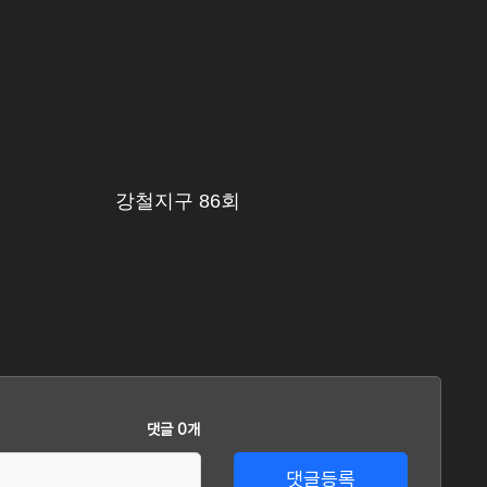
강철지구 86회
강
댓글 0개
댓글등록