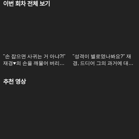
이번 회차 전체 보기
"손 잡으면 사귀는 거 아냐?!"
"성격이 별로였나봐요?" 재
재경♥의 손을 깨물어 버리는
경, 드디어 그의 과거에 대한
(?) 준영! (그냥 빨리 연애 하
질문을 시작한다..
세요...)
추천 영상