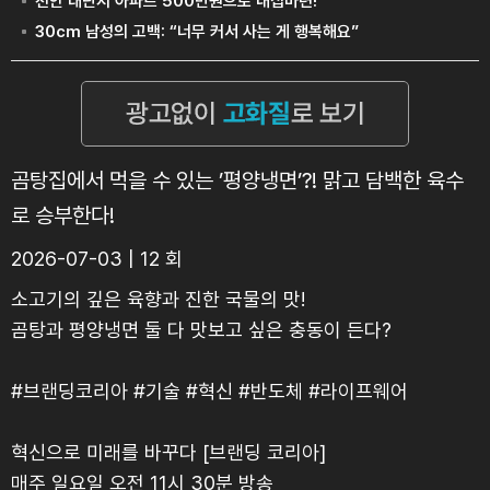
곰탕집에서 먹을 수 있는 ’평양냉면’?! 맑고 담백한 육수
로 승부한다!
2026-07-03 | 12 회
소고기의 깊은 육향과 진한 국물의 맛!
곰탕과 평양냉면 둘 다 맛보고 싶은 충동이 든다?
#브랜딩코리아 #기술 #혁신 #반도체 #라이프웨어
혁신으로 미래를 바꾸다 [브랜딩 코리아]
매주 일요일 오전 11시 30분 방송