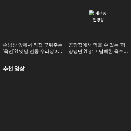
손님상 앞에서 직접 구워주는
곰탕집에서 먹을 수 있는 '평
'육전'?! 옛날 전통 수라상 st
양냉면'?! 맑고 담백한 육수로
육전의 매력
승부한다!
추천 영상