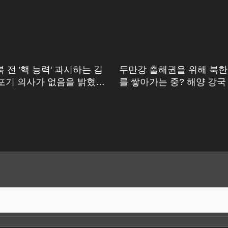
 전 '핵 능력' 과시하는 김
두만강 출해권을 위해 북한
 포기 의사가 없음을 밝혔
를 쌓아가는 중? 해양 강국
진핑