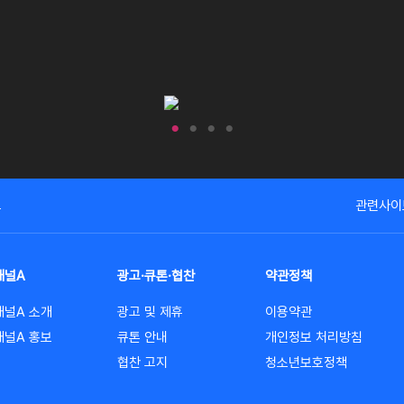
고
관련사이
채널A
광고·큐톤·협찬
약관정책
채널A 소개
광고 및 제휴
이용약관
채널A 홍보
큐톤 안내
개인정보 처리방침
협찬 고지
청소년보호정책