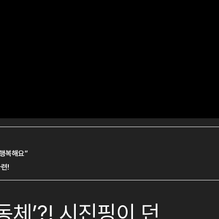
동체’?! 시진핑이 던