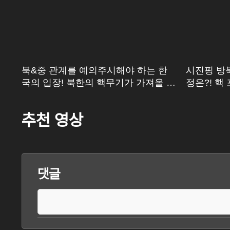
한
북&중 관계를 예의주시해야 하는 한
시진핑 방북
국의 입장! 북한의 핵무기가 가져올 영
정은?! 핵
향은?
다?
추천 영상
댓글