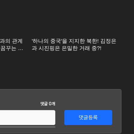
과의 관계
'하나의 중국'을 지지한 북한! 김정은
몰
 꿈꾸는 시
과 시진핑은 은밀한 거래 중?!
의
댓글 0개
댓글등록