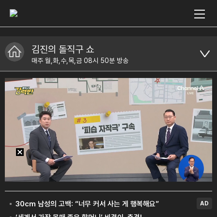
김진의 돌직구 쇼
매주 월,화,수,목,금 08시 50분 방송