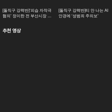
[돌직구 강력반]‘피습 자작극
[돌직구 강력반]티 안 나는 AI
혐의’ 정이한 전 부산시장 후
안경에 ‘성범죄 주의보’
보 구속
추천 영상