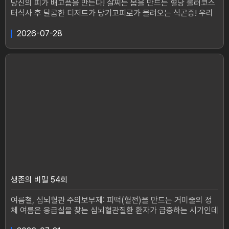
1시 20분 방송
당신의 피가 배고픔을 만든다! 살찌는 몸을 만드는 혈당 롤러코스
터식사 후 달콤한 디저트가 당기고피로가 몰려오는 식곤증! 우리
는 흔히 의지의 문제라고 생각하지만알고 보면 당신의 핏속‘혈당’
이 보내는 가짜 신호이다 혈당이 크게 출렁이는 이른바 혈당의 롤
2026-07-28
러코스터가 시작되면우리 몸은 가짜 배고픔과 빠지지 않는 뱃살의
굴레에 빠지게 된다.<생존의 비밀>에서는 우리를 살찌게 만드는
혈당 롤러코스터를 벗어날 비법을 공개한다.오랜 시간 줌바 댄스
를 즐겨온 56세 김진미 씨, 하지만 아무리 운동하고 식사량을 조
절해도요즘 들어 계속 체력이 달리고 식후에는 쏟아지는 피로감에
일상이 흔들리고 있다갱년기 이후 15kg 살이 찌고 당뇨 전 단계
진단을 받을 정도로 치솟은 혈당의 위험 속에서 빠지지 않는 뱃살
로 고민인 그녀---멋진 등 근육을 뽐내는 48세 전은수 씨, 아들과
함께하는 헬스를 하는 그녀는 사실2년 전까지만 해도 18kg가 더
나가는 과체중이었다.과거, 원 푸드 다이어트, 수지침 등 시도하지
않은 다이어트가 없다고.이제는 엄마의 삶을 살라는 아들의 한마
디에 시작된 은수 씨의 다이어트 여정, 그리고 이 여정을 성공으로
이끈 러닝메이트는 무엇일까. ---살이 찌는 진짜 이유, 가짜 배고
픔,그리고 그 원인인 혈당 롤러코스터를 극복하고 건강한 생활을
생존의 비밀 54회
되찾은 두 사람의 이야기를 들어본다. #생존의비밀 #혈당 #식습
관 #배고픔 #뱃살생존의 비밀매주(화) 오후 1시 20분 방송
여름철, 심뇌혈관 주의보부제: 피떡(혈전)을 만드는 거미줄의 정
체 여름은 응급실을 찾는 심뇌혈관질환 환자가 급증하는 시기인데
그 이유는 여름철에는 땀으로 배출되는 수분이 많아지면서 피가