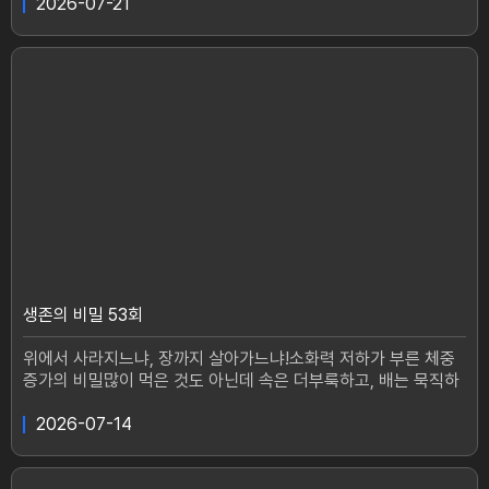
끈적해지고, 끈적한 피는 피떡(혈전) 유발을 증가시키기 때문이
2026-07-21
다. 사실 피떡(혈전)이 생기는 이유는 몸속 염증을 잡고 혈관을 보
호하기 위해서 면역 세포가 치는 거미줄이다. 이 거미줄에 염증과
끈적한 피가 들러붙어 피떡을 유발하는 것인데! 결론적으로 피떡
을 막기 위해서는 염증을 막아야 한다. 혈관 속 염증 잡고 혈관을
탄탄하게 만들기 위한 생존의 비밀이 공개된다. 30년 가까이 남편
과 어머니를 간호하면서 잠 한번 제대로 못 잔 오송자 씨(72세).루
게릭병으로 남편을 보내고, 이제 자신을 위한 삶을 살려고 봤더니
고혈압에 고지혈증, 고혈당까지 남아 있었다.20년 가까이 앓은 혈
관 3高. 혈액은 끈적해져 있었고 혈관에는 혈전 위험을 높이는 플
라크까지 발견되었다. 점점 늘어가는 합병증에 고민이 깊은 오송
자 씨의 혈관 건강 되찾기 프로젝트가 시작된다.--- 혈관이 무려 3
개가 막혀서 목숨까지 위협받은 전영혜 씨(67세)협심증에 심장병
까지 진단받으면서 삶의 벼랑 끝에 섰다 마지막이라는 생각으로
자연을 믿고 전원주택으로 이사를 해 자연식을 섭취하면서 건강을
생존의 비밀 53회
위해 힘썼다 그 결과 지금은 누구보다 건강하게 제 2 의 인생을 누
리고 있다는데 그 생존의 비밀이 공개된다. --통증없이 커지는 혈
위에서 사라지느냐, 장까지 살아가느냐!소화력 저하가 부른 체중
관 속 피떡(혈전)그 혈전을 잡는 열쇠는 바로, 염증을 막는 것인데
증가의 비밀많이 먹은 것도 아닌데 속은 더부룩하고, 배는 묵직하
염증 완화로 혈관 건강을 되찾은 사람들의 이야기를 들어본다. #
다.조금만 먹어도 불룩해지는 배, 운동을 해도 쉽게 빠지지 않는
생존의비밀 #심뇌혈관 #혈전 #통증생존의 비밀매주(화) 오후 1
살.문제는 먹는 양이 아니라 내 몸속에서 제대로 처리되지 못한소
2026-07-14
시 20분 방송
화의 흐름일지도 모른다!갱년기 이후 급격히 늘어난 체중으로 일
상이 무너진 최송자 씨(67).한때는 정상 체중이었던 그녀.하지만