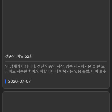
어느 순간 몸무게는 80kg 가까이 늘고,복부비만과 고지혈증까지
찾아왔다.살을 빼기 위해 굶어도 보고, 운동도 시작해 봤지만돌아
오는 건 반복되는 폭식과 더부룩한 속."많이 먹어서 찐 게 아닌데,
왜 자꾸 배만 나오는지 모르겠어요."먹기만 하면 답답한 속, 시원
하지 않은 화장실, 점점 무거워지는 몸.송자 씨의 체중 증가 뒤에
는 떨어진 소화력이 숨어 있었던 것일까?반면 먹는 즐거움을 포기
하지 않고도몸속 변화를 이뤄낸 유신영 씨(57).한때 체중이 65kg
가까이 늘고, 고혈압과 당뇨 위험까지 경고받았던 그녀.그 후 남편
과 함께 무려 40kg 감량에 성공한 부부!잘 먹고도 속은 편안하게,
몸은 가볍게 유지하는그녀만의 생존 비밀은 무엇일까?소화력 저
하가 부른 체중 증가의 비밀! 건강한 다이어트의 시작이채널A <생
존의 비밀>에서 공개된다.#생존의비밀 #체중 #뱃살 #소화 #고
생존의 비밀 52회
혈압생존의 비밀매주(화) 오후 1시 20분 방송
입 냄새가 아닙니다. 전신 염증의 시작, 입속 세균차가운 물 한 모
금에도 시큰한 치아.양치할 때마다 반복되는 잇몸 출혈. 나이 들수
록 심해지는 입 냄새.대수롭지 않게 넘기는 입속의 작은 이상 신
호,알고 보면 전신 건강 적신호일 수 있다.치주질환으로 고통받고
2026-07-07
있는 74세 변갑순 씨.시원한 물 한 잔이 간절한 계절이지만 그녀
에게 차가운 물은 통증을 부르는 두려운 자극이다. 반복되는 잇몸
출혈과 심해지는 구취로사람들 앞에 나서는 것조차 망설여진다는
그녀. 구강 건강이 무너진 이후 건강 전반에도 변화가 이어졌고,결
국 췌장암 2기 진단을 받게 됐다.췌장과 비장을 절제하는 수술을
받았지만 여전히 불안과 두려움 속에 살아가는 변갑순 씨.과연 무