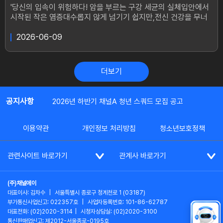
'당신의 입속이 위험하다! 암을 부르는 구강 세균의 실체입안에서
시작된 작은 염증대수롭지 않게 넘기기 쉽지만,전신 건강을 무너
뜨리는 시작점이 될 수 있다.입속 균형이 깨지는 순간,잇몸과 치아
를 공격하는 구강 파괴균은 빠르게 증식한다.그리고 손상된 잇몸
2026-06-09
틈을 통해 침투한 세균은혈관을 타고 온몸으로 퍼져나간다.이렇게
쌓인 만성 염증은각종 전신 질환은 물론 암의 위험까지 높일 수 있
다.무너진 입속 균형을 되찾고전신 질환의 위협에서 벗어날 방법
더보기
은 무엇일까?치주염으로 고통받고 있는 66세 김애숙 씨.치아 통
증 때문에 한여름에도 시원한 물 한 잔도 편히 마시지 못하고,잇몸
염증으로 인한 구취 탓에 마스크도 벗지 못한다. 반복되는 잇몸 출
공지사항
2026년 하반기 채널A 청년 스쿼드 모집 공고
혈과 통증으로 죽 한 그릇 먹는 일조차 쉽지 않은 상황. 그런데 문
제는 입안에서 끝나지 않았다. 반복되는 구강 염증과 급격한 체중
감소.그 끝에 찾아온 것은 위암 진단이었다.결국 위의 70%를 절
이용약관
개인정보 처리방침
청소년보호정책
제해야 했던 김애숙 씨.과연 그녀는 무너진 구강 건강을 되찾고암
의 위협에서 벗어날 수 있을까?반면, 설암의 위기를 딛고 가수의
관련사이트 바로가기
관계사 바로가기
꿈을 이룬 62세 염권선 씨.60세에 트로트 앨범을 발매하며 인생
의 새로운 무대에 섰지만,그 역시 한때는 암으로 절망의 시간을 보
내야 했다.입속의 작은 염증을 대수롭지 않게 여겼던 것이 화근이
(주)채널에이
었다.그 끝에 찾아온 것은 설암 진단.혀의 절반 이상을 절제하는
대표이사: 김차수
|
서울특별시 종로구 청계천로 1 (03187)
큰 수술을 받은 뒤에는먹는 것도, 말하는 것도 쉽지 않은 고난의
부가통신사업신고: 022357호
|
사업자등록번호: 101-86-62787
시간이 이어졌다.하지만 그는 포기하지 않았고, 결국 건강과 꿈을
대표전화: (02)2020-3114
|
시청자상담실: (02)2020-3100
모두 되찾았다.과연 절망의 순간, 그를 다시 일으켜 세운 비결은
통신판매업신고: 제2012-서울종로-0195호