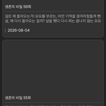
생존의 비밀 56회
살은 왜 돌아오는가! 요요를 부르는, 비만 기억을 끊어라힘들게 뺀
살, 왜 다시 돌아오는 걸까? 살을 뺐다 다시 찌는 끝나지 않는 요요
현상. 단순히 의지 부족의 문제가 아니라몸이 기억하는 '비만 기억'
때문일 수 있다.요요의 굴레에 빠진 55세 전숙경 씨.107kg까지
2026-08-04
늘었던 체중을 70kg까지 감량했지만요요는 또다시 그녀를 찾아
왔다.수없이 다이어트에 도전했지만 결국 무너지는 식습관.반복되
는 요요는 체중뿐 아니라건강까지 위협하기 시작했다.고혈압과 지
방간, 급기야 급성 췌장염까지.여기에 엄마를 닮아 체중이 늘어난
아들까지 보며더 이상 미룰 수 없다는 그녀.반면, 요요의 굴레를
끊고 건강한 몸을 되찾은 53세 김은희 씨.지금은 20대라고 해도
믿을 만큼 탄탄한 몸매.하지만 그녀에게도 숨기고 싶은 과거가 있
었다.갱년기 이후 폭발한 식욕으로불과 3개월 만에 10kg 이상 체
중이 늘었고,극심한 가려움 장 건강 이상,걷기조차 힘든 허리 통증
까지 찾아왔다.하지만 지금은 요요 없이 건강한 몸을 유지하고 있
는 그녀.과연 김은희 씨는 어떻게반복되는 요요의 굴레를 끊을 수
있었을까?몸은 왜 다시 살을 찌우려 하는 걸까?몸이 기억하는 '비
만 기억'을 바꾸고,반복되는 요요의 굴레를 끊을 방법은 무엇일
까?그 비밀이 채널A <생존의 비밀>에서 공개된다.#생존의비밀 #
생존의 비밀 55회
비만 #살 #비만기억 #요요 #다이어트생존의 비밀매주(화) 오후