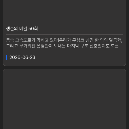
다.통증 때문에 운동을 포기하자 체중은 급격히 늘었고,심할 때는
화장실조차 기어가야 할 만큼 극심한 통증에 시달렸다.결국 이대
로 방치하면 수술까지 고려해야 한다는 의사의 말에,용기를 내 수
영을 시작했고 관절염 통증의 원인으로 꼽히는 염증 관리에 집중
하며지금은 통증 없이 자유로운 생활을 이어가고 있다. --소리 없
생존의 비밀 50회
이 찾아오는 관절염 통증! 그 원인인 염증을 극복하고 다시 걸음을
되찾은 두 사람의 이야기를 들어본다 #생존의비밀 #관절염 #통
몸속 고속도로가 막히고 있다!우리가 무심코 넘긴 한 입의 달콤함,
증 #염증 #무릎생존의 비밀매주(화) 오후 1시 20분 방송
그리고 무거워진 몸혈관이 보내는 마지막 구조 신호일지도 모른
다!다이어트 후 새로운 삶을 맞이한 윤지후 씨(57)당뇨 증상과 함
께 혈관이 막혀 일상생활이 힘들었다는데.아버지는 당뇨, 어머니
2026-06-23
는 고혈압.젊은 나이에 당뇨를 얻어 평생을 투병하신 아버지가 하
신 말“너는 절대 나처럼 살지 마라, 늘 조심해야 한다.”윤지후 씨
의 다이어트 후다시 새로운 삶을 살아갈 수 있을까!?꽃중년을 꿈
꾸며 살아온 유점순 씨(63)하지만 잔인한 운명이 그녀를 나락으
로 떨어트렸다.대장암 4기, 난소 전이, 그리고 유방암까지.매순간
전쟁이었던 그녀의 삶“엄마는 무너질 수 없다.” 눈물로 딛고 일어
선 삶의 의지다시 한 번 삶을 살아가는 그녀의 건강 비법은!?혈관
건강을 되찾아,제 2의 삶을 시작하게 된 건강 비법이 <생존의 비
밀>에서 공개된다.#생존의비밀 #혈관 #다이어트 #당뇨 #뱃살생
존의 비밀매주(화) 오후 1시 20분 방송