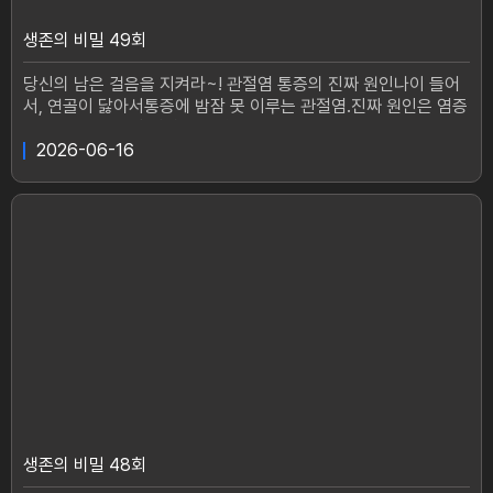
생존의 비밀 49회
당신의 남은 걸음을 지켜라~! 관절염 통증의 진짜 원인나이 들어
서, 연골이 닳아서통증에 밤잠 못 이루는 관절염.진짜 원인은 염증
에 있다!젊은 시절 식당을 운영하며 무릎 필 새가 없었던 박순복
씨(67).움직일수록 심해지는 통증 때문에 하루의 대부분을 침대
2026-06-16
에서 보낸다.문제는, 약해진 무릎으로 인해 빈번한 낙상 사고.사고
로 7개의 갈비뼈가 골절되고 어깨 수술만 세 번째라는데!그 모든
질환의 시작은 바로 무릎에서 시작된 염증!과연 그녀는 관절 속 염
증을 회복하고,걷는 즐거움을 되찾을 수 있을까?에어로빅과 등산
을 하며 건강미가 넘치는 백미화 씨(54).30대에 출산으로 살이 8
0kg까지 찌며 관절염으로 고통받았던 그녀. 걸을 수 없는 통증으
로 인해 염증부터 잡기로 결심했다!염증을 잡고 지금은 관절염도
완화 15cm 하이힐까지 신으며 중년들의 워너비가 됐다 무릎 통증
과 이별하고관절염에서 벗어나는 방법이 <생존의 비밀>에서 공개
된다.#생존의비밀 #관절염 #통증 #무릎 #중년 #고통생존의 비
밀매주(화) 오후 1시 20분 방송
생존의 비밀 48회