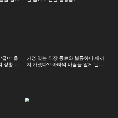
'급ㄸ' 을
가정 있는 직장 동료와 불륜하다 애까
의 상황 ㅠ
지 가졌다?! 아빠의 바람을 알게 된
딸