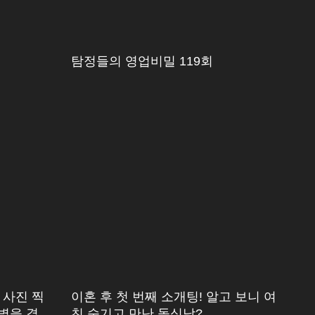
탐정들의 영업비밀 119회
 사진 찍
이혼 후 첫 번째 소개팅! 알고 보니 여
이별을 결심
친 숨기고 만난 돌싱남?