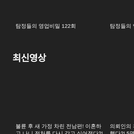
탐정들의 영업비밀 122회
탐정들의 
최신영상
불륜 후 새 가정 차린 전남편! 이혼하
의뢰인의 
고 나니 전처를 다시 갖고 싶어졌다?!
했다?! 