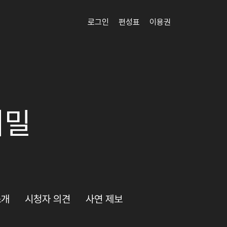
로그인
편성표
이용권
비밀
소개
시청자 의견
사연 제보