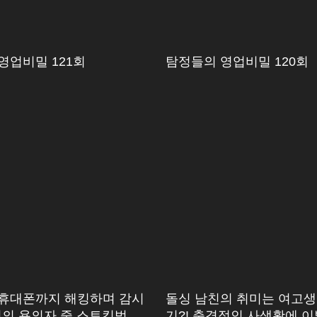
영업비밀 121회
탐정들의 영업비밀 120회
휴대폰까지 해킹하며 감시
돌싱 남친의 취미는 여고생
5명의 용의자 중 스토킹범은
기?! 충격적인 사생활에 