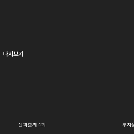
다시보기
신과함께 4회
부자들