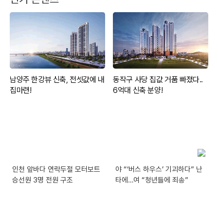
인천 앞바다 연락두절 모터보트
야 “‘버스 하우스’ 기괴하다” 난
승선원 3명 전원 구조
타에…여 “청년들에 죄송”