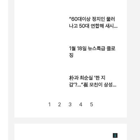
운’ 구상?
“60대이상 정치인 물러
나고 50대 연합해 새시
대 열어야”
1월 18일 뉴스특급 클로
징
朴과 최순실 ‘한 지
갑’?…“崔 모친이 삼성동
사저 계약”
1
2
3
4
5