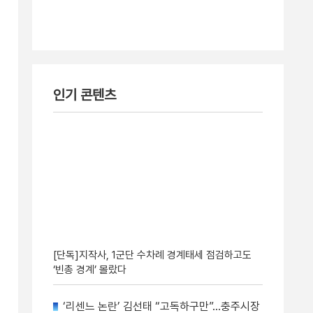
인기 콘텐츠
[단독]지작사, 1군단 수차례 경계태세 점검하고도
‘빈총 경계’ 몰랐다
‘리센느 논란’ 김선태 “고독하구만”…충주시장