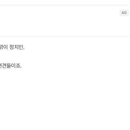
깎이 정치인.
편견들이죠.