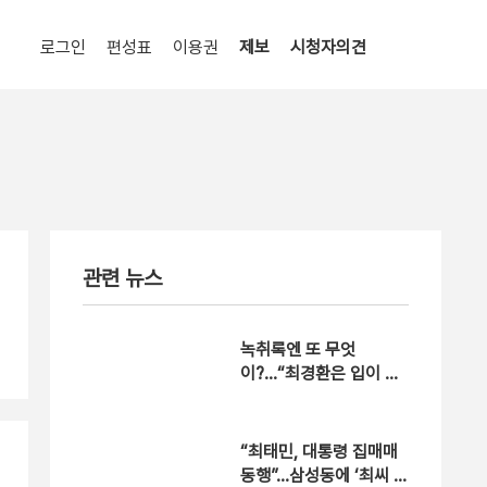
로그인
편성표
이용권
제보
시청자의견
관련 뉴스
녹취록엔 또 무엇
이?…“최경환은 입이 싸”
뒷담화
“최태민, 대통령 집매매
동행”…삼성동에 ‘최씨 타