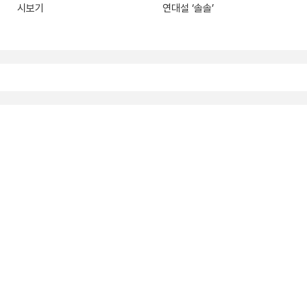
시보기
연대설 ‘솔솔’