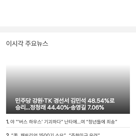
이시각 주요뉴스
민주당 강원·TK 경선서 김민석 48.54%로
승리…정청래 44.40%·송영길 7.06%
1.
야 “‘버스 하우스’ 기괴하다” 난타에…여 “청년들에 죄송”
2.
“美, 패트리엇 1500기 소모”…“주한미군 우려”