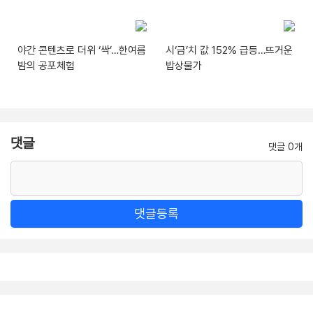
야간 콘텐츠로 더위 ‘싹’…한여름
시‘금’치 값 152% 급등…뜨거운
밤의 공포체험
밥상물가
댓글
댓글 0개
댓글등록